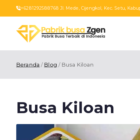
Loncat
+6281292588768 Jl. Mede, Cijengkol, Kec. Setu, Kabup
ke
konten
Pabr
Pabrik Busa T
Beranda
Blog
Busa Kiloan
Busa Kiloan