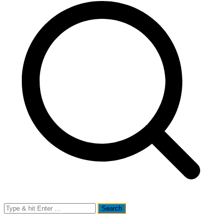
Search
for: