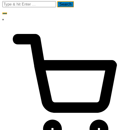
Search
for: