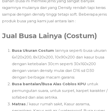
Bahan Busa ini memiliki jenis yang sangat banyak
ragamnya mulainya dari yang Density rendah tapi keras
sampai dengan density tinggi tetapi soft. Beberapa jenis
produk busa yang kami jual antara lain :
Jual Busa Lainya (Costum)
Busa Ukuran Costum
lainnya seperti busa ukuran
6x120x200, 8x120x200, 10x90x200 dan kasur busa
dengan ketebalan 30cm seperti 30x160x200
dengan varian density mulai dari D16 sd D30
dengan berbagai macam garansi.
Busa bantalan/Busa Alas Coblos KPU
untuk
pemungutan suara, untuk surpet, karpet karakter /
sofabed dan alas setrika.
Matras
/ kasur rumah sakit, Kasur asrama,
pesantren, Kasur anti air / waterproof, Busa super