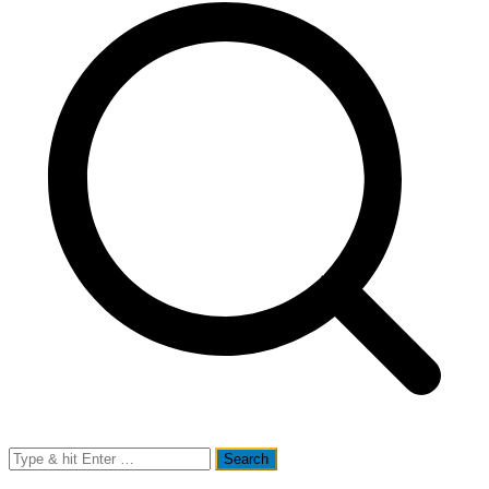
Search
for: