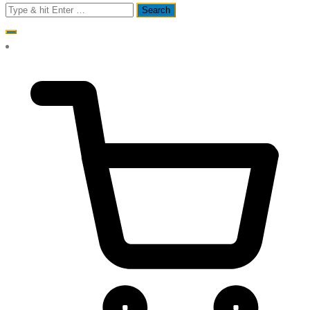
Search
for: