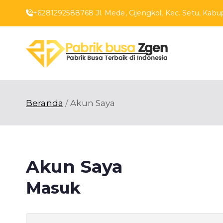
Loncat
+6281292588768 Jl. Mede, Cijengkol, Kec. Setu, Kabup
ke
konten
Pabr
Pabrik Busa T
Beranda
Akun Saya
Akun Saya
Masuk