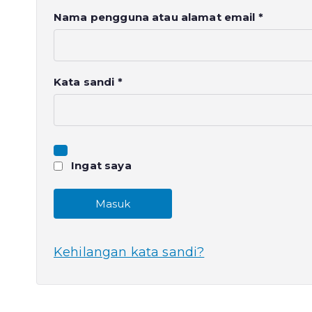
W
Nama pengguna atau alamat email
*
a
j
i
W
Kata sandi
*
b
a
j
i
b
Ingat saya
Masuk
Kehilangan kata sandi?