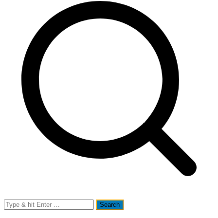
Search
for: