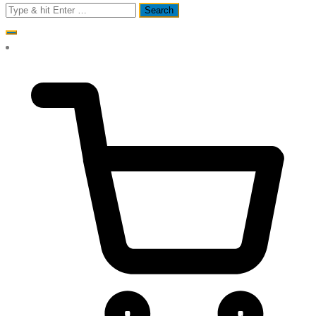
Search
for: