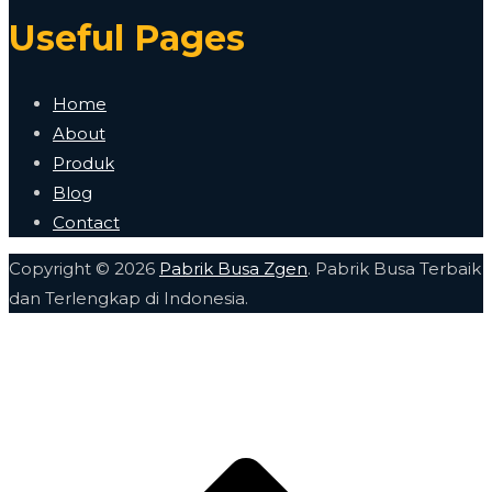
Useful Pages
Home
About
Produk
Blog
Contact
Copyright © 2026
Pabrik Busa Zgen
. Pabrik Busa Terbaik
dan Terlengkap di Indonesia.
A