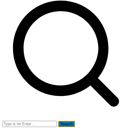
Search
for: