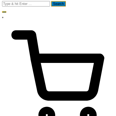
Search
for: