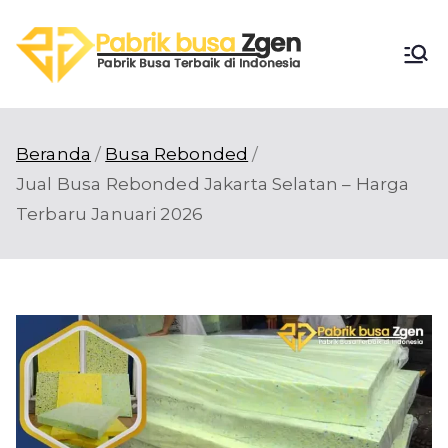
Loncat
ke
Pabri
konten
Pabrik Busa
Terbaik di
k
Indonesia
Beranda
Busa Rebonded
Busa
Jual Busa Rebonded Jakarta Selatan – Harga
Terbaru Januari 2026
Zgen