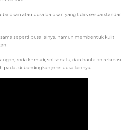
 balokan atau busa balokan yang tidak sesuai standar
r sama seperti busa lainya. namun membentuk kulit
tan.
angan, roda kemudi, sol sepatu, dan bantalan rekreasi.
padat di bandingkan jenis busa lainnya.