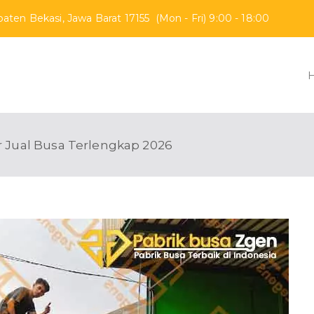
aten Bekasi, Jawa Barat 17155 (Mon - Fri) 9:00 - 18:00
ik Busa Zgen
erbaik di Indonesia
r Jual Busa Terlengkap 2026