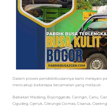
Dalam proses pendistribusiannya kami melayani p
mencakup beberapa kecamatan yang meliputi :
Babakan Madang, Bojonggede, Caringin, Cariu, Cia
Cigudeg, Cijeruk, Cileungsi Ciomas, Cisarua, Cisee