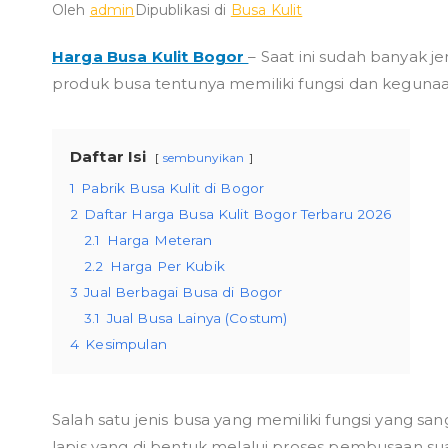
Oleh
admin
Dipublikasi di
Busa Kulit
Harga Busa Kulit Bogor
– Saat ini sudah banyak j
produk busa tentunya memiliki fungsi dan keguna
Daftar Isi
sembunyikan
1
Pabrik Busa Kulit di Bogor
2
Daftar Harga Busa Kulit Bogor Terbaru 2026
2.1
Harga Meteran
2.2
Harga Per Kubik
3
Jual Berbagai Busa di Bogor
3.1
Jual Busa Lainya (Costum)
4
Kesimpulan
Salah satu jenis busa yang memiliki fungsi yang sang
lapis yang di bentuk melalui proses pembusaan su