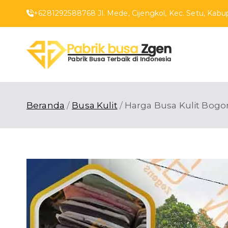
Loncat
+6281292588768 Jl. Mede, Cijengkol, Kec. Setu, Kabup
ke
konten
Pabr
Pabrik Busa T
Beranda
Busa Kulit
Harga Busa Kulit Bogo