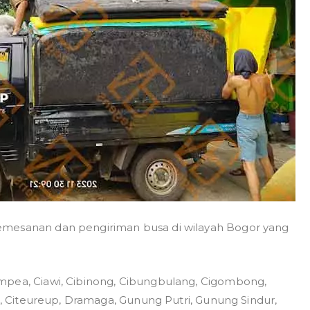
emesanan dan pengiriman busa di wilayah Bogor yang
mpea, Ciawi, Cibinong, Cibungbulang, Cigombong,
ng, Citeureup, Dramaga, Gunung Putri, Gunung Sindur,