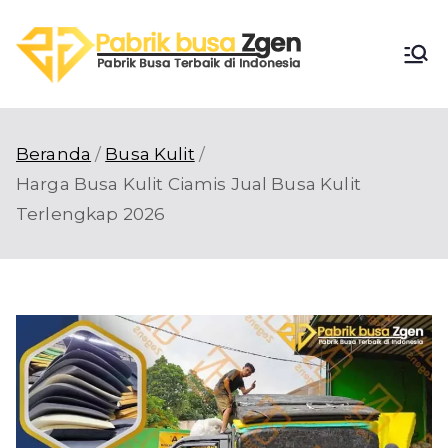
Loncat
ke
Pabri
konten
Pabrik Busa
Terbaik di
k
Indonesia
Beranda
Busa Kulit
Busa
Harga Busa Kulit Ciamis Jual Busa Kulit
Terlengkap 2026
Zgen