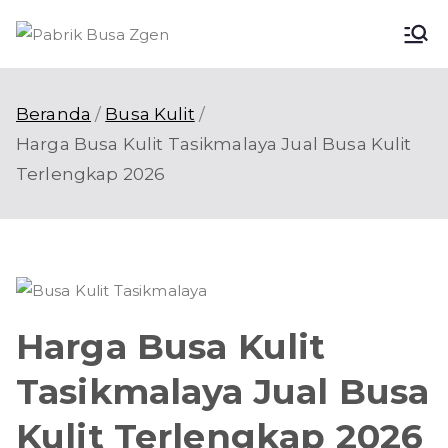
Loncat
ke
Pabri
Pabrik Busa
konten
Terbaik di
k
Indonesia
Beranda
Busa Kulit
Harga Busa Kulit Tasikmalaya Jual Busa Kulit
Busa
Terlengkap 2026
Zgen
Harga Busa Kulit
Tasikmalaya Jual Busa
Kulit Terlengkap 2026