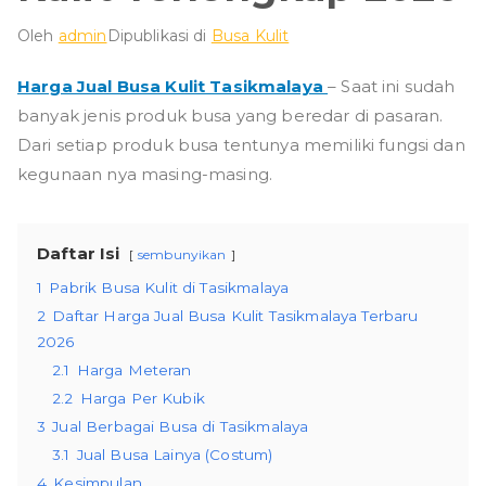
Oleh
admin
Dipublikasi di
Busa Kulit
Harga Jual Busa Kulit Tasikmalaya
– Saat ini sudah
banyak jenis produk busa yang beredar di pasaran.
Dari setiap produk busa tentunya memiliki fungsi dan
kegunaan nya masing-masing.
Daftar Isi
sembunyikan
1
Pabrik Busa Kulit di Tasikmalaya
2
Daftar Harga Jual Busa Kulit Tasikmalaya Terbaru
2026
2.1
Harga Meteran
2.2
Harga Per Kubik
3
Jual Berbagai Busa di Tasikmalaya
3.1
Jual Busa Lainya (Costum)
4
Kesimpulan