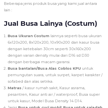
Beberapa jenis produk busa yang kami jual antara
lain :
Jual Busa Lainya (Costum)
Busa Ukuran Costum
lainnya seperti busa ukuran
6x120x200, 8x120x200, 10x90x200 dan kasur busa
dengan ketebalan 30cm seperti 30x160x200
dengan varian density mulai dari D16 sd D30
dengan berbagai macam garansi.
Busa bantalan/Busa Alas Coblos KPU
untuk
pemungutan suara, untuk surpet, karpet karakter /
sofabed dan alas setrika.
Matras
/ kasur rumah sakit, Kasur asrama,
pesantren, Kasur anti air / waterproof, Busa super
untuk kasur, Model Busa Density 14 D14.
Jenis
Busa untuk cuci mobil
,
Busa untuk sajadah.