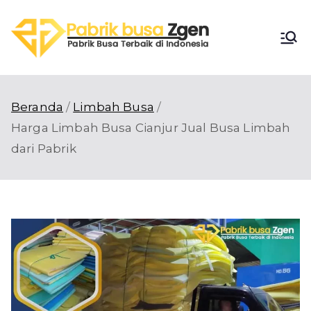
Loncat
ke
Pabri
konten
Pabrik Busa
Terbaik di
k
Indonesia
Beranda
Limbah Busa
Busa
Harga Limbah Busa Cianjur Jual Busa Limbah
dari Pabrik
Zgen