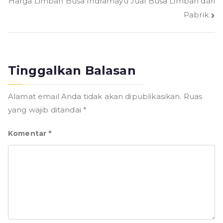
Harga Limbah Busa Indramayu Jual Busa Limbah dari
Pabrik
Tinggalkan Balasan
Alamat email Anda tidak akan dipublikasikan.
Ruas
yang wajib ditandai
*
Komentar
*