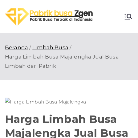
Loncat
ke
Pabri
konten
Pabrik Busa
Terbaik di
k
Indonesia
Beranda
Limbah Busa
Busa
Harga Limbah Busa Majalengka Jual Busa
Limbah dari Pabrik
Zgen
Harga Limbah Busa
Majalengka Jual Busa