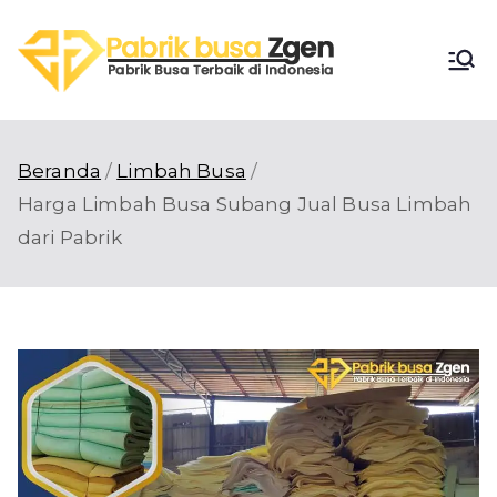
Loncat
ke
Pabri
konten
Pabrik Busa
Terbaik di
k
Indonesia
Beranda
Limbah Busa
Busa
Harga Limbah Busa Subang Jual Busa Limbah
dari Pabrik
Zgen