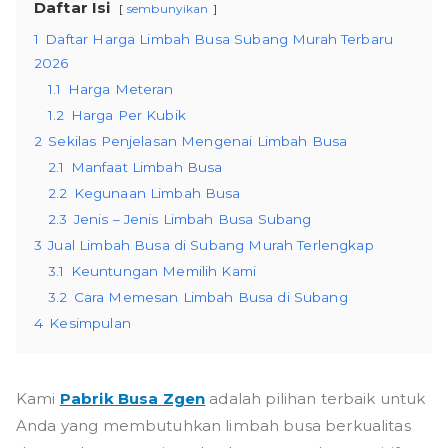
Daftar Isi
sembunyikan
1
Daftar Harga Limbah Busa Subang Murah Terbaru
2026
1.1
Harga Meteran
1.2
Harga Per Kubik
2
Sekilas Penjelasan Mengenai Limbah Busa
2.1
Manfaat Limbah Busa
2.2
Kegunaan Limbah Busa
2.3
Jenis – Jenis Limbah Busa Subang
3
Jual Limbah Busa di Subang Murah Terlengkap
3.1
Keuntungan Memilih Kami
3.2
Cara Memesan Limbah Busa di Subang
4
Kesimpulan
Kami
Pabrik Busa Zgen
adalah pilihan terbaik untuk
Anda yang membutuhkan limbah busa berkualitas