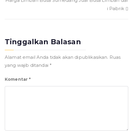
Harga Limbah Busa Sumedang Jual Busa Limbah dar
i Pabrik
Tinggalkan Balasan
Alamat email Anda tidak akan dipublikasikan.
Ruas
yang wajib ditandai
*
Komentar
*