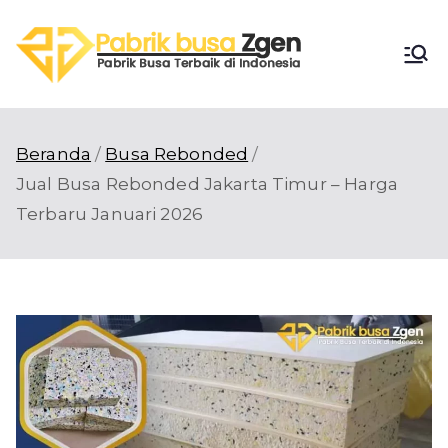
Loncat
ke
Pabri
konten
Pabrik Busa
Terbaik di
k
Indonesia
Beranda
Busa Rebonded
Busa
Jual Busa Rebonded Jakarta Timur – Harga
Terbaru Januari 2026
Zgen