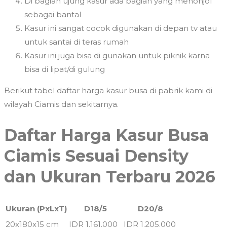
Di bagian ujung kasur ada bagian yang menonjol
sebagai bantal
Kasur ini sangat cocok digunakan di depan tv atau
untuk santai di teras rumah
Kasur ini juga bisa di gunakan untuk piknik karna
bisa di lipat/di gulung
Berikut tabel daftar harga kasur busa di pabrik kami di
wilayah Ciamis dan sekitarnya.
Daftar Harga Kasur Busa
Ciamis Sesuai Density
dan Ukuran Terbaru 2026
Ukuran (PxLxT)
D18/5
D20/8
20x180x15 cm
IDR 1.161.000
IDR 1.205.000