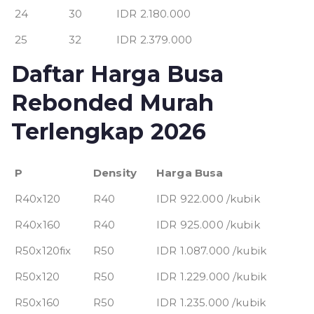
24
30
IDR 2.180.000
25
32
IDR 2.379.000
Daftar Harga Busa
Rebonded Murah
Terlengkap 2026
P
Density
Harga Busa
R40x120
R40
IDR 922.000 /kubik
R40x160
R40
IDR 925.000 /kubik
R50x120fix
R50
IDR 1.087.000 /kubik
R50x120
R50
IDR 1.229.000 /kubik
R50x160
R50
IDR 1.235.000 /kubik