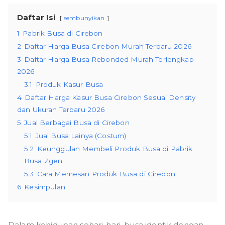
Daftar Isi
sembunyikan
1
Pabrik Busa di Cirebon
2
Daftar Harga Busa Cirebon Murah Terbaru 2026
3
Daftar Harga Busa Rebonded Murah Terlengkap
2026
3.1
Produk Kasur Busa
4
Daftar Harga Kasur Busa Cirebon Sesuai Density
dan Ukuran Terbaru 2026
5
Jual Berbagai Busa di Cirebon
5.1
Jual Busa Lainya (Costum)
5.2
Keunggulan Membeli Produk Busa di Pabrik
Busa Zgen
5.3
Cara Memesan Produk Busa di Cirebon
6
Kesimpulan
Dalam kehidupan sehari-hari, busa identik dengan