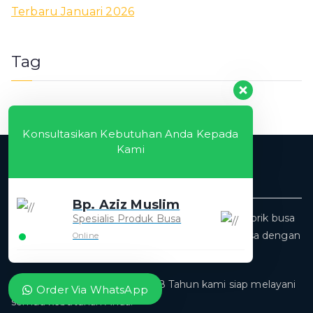
Terbaru Januari 2026
Tag
Konsultasikan Kebutuhan Anda Kepada
Kami
Pabrik Busa Zgen
Bp. Aziz Muslim
Pabrik Busa Zgen terafiliasi langsung dengan pabrik busa
Spesialis Produk Busa
yang memproduksi dan menjual segala jenis busa dengan
Online
kualitas terbaik.
Dengan pengalaman selama 8 Tahun kami siap melayani
Order Via WhatsApp
semua kebutuhan Anda.