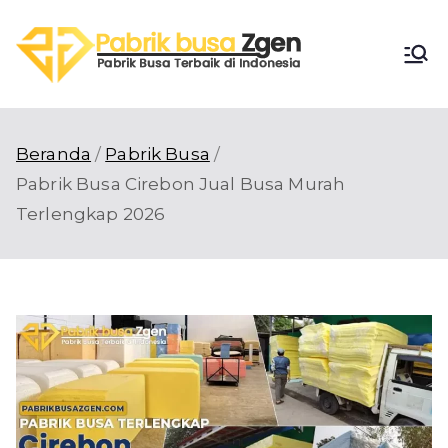
Loncat
ke
Pabri
konten
Pabrik Busa
Terbaik di
k
Indonesia
Beranda
Pabrik Busa
Busa
Pabrik Busa Cirebon Jual Busa Murah
Terlengkap 2026
Zgen