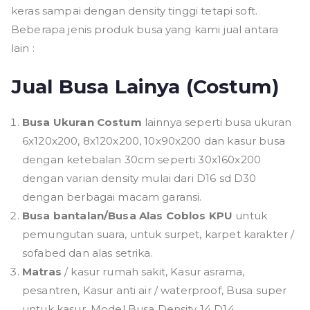
keras sampai dengan density tinggi tetapi soft.
Beberapa jenis produk busa yang kami jual antara
lain :
Jual Busa Lainya (Costum)
Busa Ukuran Costum
lainnya seperti busa ukuran
6x120x200, 8x120x200, 10x90x200 dan kasur busa
dengan ketebalan 30cm seperti 30x160x200
dengan varian density mulai dari D16 sd D30
dengan berbagai macam garansi.
Busa bantalan/Busa Alas Coblos KPU
untuk
pemungutan suara, untuk surpet, karpet karakter /
sofabed dan alas setrika.
Matras
/ kasur rumah sakit, Kasur asrama,
pesantren, Kasur anti air / waterproof, Busa super
untuk kasur, Model Busa Density 14 D14.