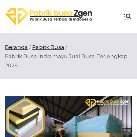
Loncat
ke
Pabri
konten
Pabrik Busa
Terbaik di
k
Indonesia
Beranda
Pabrik Busa
Busa
Pabrik Busa Indramayu Jual Busa Terlengkap
2026
Zgen