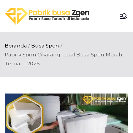
Loncat
ke
Pabri
konten
Pabrik Busa
Terbaik di
k
Indonesia
Beranda
Busa Spon
Busa
Pabrik Spon Cikarang | Jual Busa Spon Murah
Terbaru 2026
Zgen