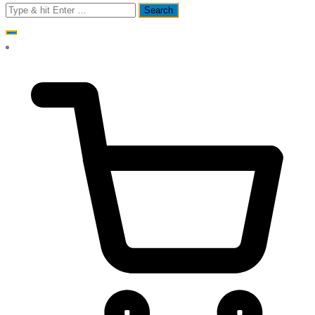
Search
for: