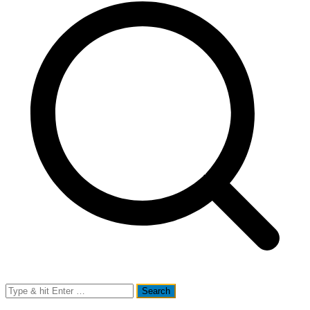
Search
for: