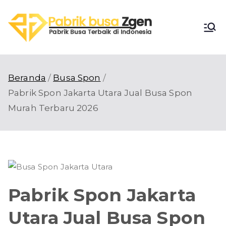
Loncat
ke
Pabri
konten
Pabrik Busa
Terbaik di
k
Indonesia
Beranda
Busa Spon
Busa
Pabrik Spon Jakarta Utara Jual Busa Spon
Murah Terbaru 2026
Zgen
Pabrik Spon Jakarta
Utara Jual Busa Spon