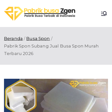
Loncat
ke
Pabri
konten
Pabrik Busa
Terbaik di
k
Indonesia
Beranda
Busa Spon
Busa
Pabrik Spon Subang Jual Busa Spon Murah
Terbaru 2026
Zgen