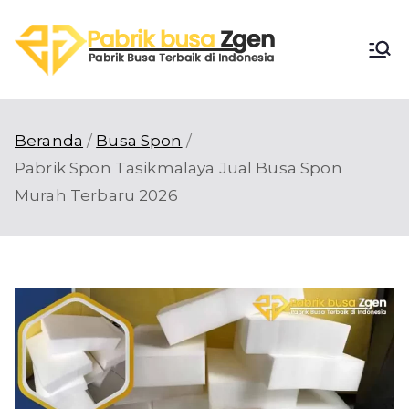
Loncat
ke
Pabri
konten
Pabrik Busa
Terbaik di
k
Indonesia
Beranda
Busa Spon
Busa
Pabrik Spon Tasikmalaya Jual Busa Spon
Murah Terbaru 2026
Zgen