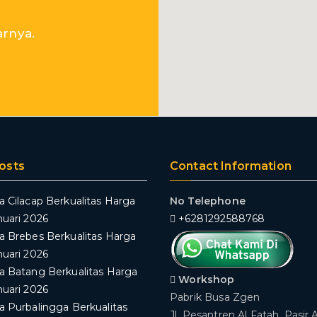
arnya.
osts
Contact Information
a Cilacap Berkualitas Harga
No Telephone
nuari 2026
+6281292588768
a Brebes Berkualitas Harga
nuari 2026
a Batang Berkualitas Harga
Workshop
nuari 2026
Pabrik Busa Zgen
a Purbalingga Berkualitas
Jl. Pesantren Al Fatah, Pasir 