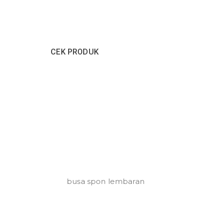
an Pabrik busa dan Kini terbuka untuk
r atau kecil maupun eceran.
CEK PRODUK
HUBUNGI KAMI
P
Produk Busa