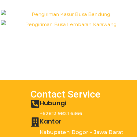
Contact Service
Hubungi
+62813 9821 6366
Kantor
Kabupaten Bogor - Jawa Barat