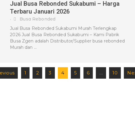
Jual Busa Rebonded Sukabumi – Harga
Terbaru Januari 2026
Busa Rebonded
•
Jual Busa Rebonded Sukabumi Murah Terlengkap
2026 Jual Busa Rebonded Sukabumi – Kami Pabrik
Busa Zgen adalah Distributor/Supplier busa rebonded
Murah dan …
revious
1
2
3
4
5
6
…
10
Nex