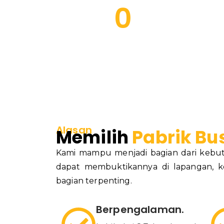
0
Tahun Pengalaman
Ke
Alasan
Memilih
Pabrik Bu
Kami mampu menjadi bagian dari kebut
dapat membuktikannya di lapangan, k
bagian terpenting.
Berpengalaman.