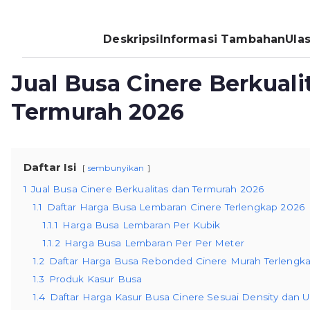
Deskripsi
Informasi Tambahan
Ulas
Jual Busa Cinere Berkuali
Termurah 2026
Daftar Isi
sembunyikan
1
Jual Busa Cinere Berkualitas dan Termurah 2026
1.1
Daftar Harga Busa Lembaran Cinere Terlengkap 2026
1.1.1
Harga Busa Lembaran Per Kubik
1.1.2
Harga Busa Lembaran Per Per Meter
1.2
Daftar Harga Busa Rebonded Cinere Murah Terlengk
1.3
Produk Kasur Busa
1.4
Daftar Harga Kasur Busa Cinere Sesuai Density dan 