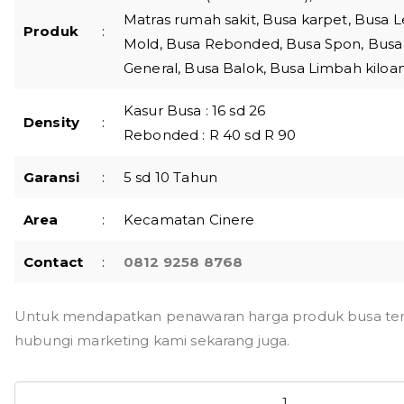
Matras rumah sakit, Busa karpet, Busa 
Produk
:
Mold, Busa Rebonded, Busa Spon, Busa 
General, Busa Balok, Busa Limbah kiloan,
Kasur Busa : 16 sd 26
Density
:
Rebonded : R 40 sd R 90
Garansi
:
5 sd 10 Tahun
Area
:
Kecamatan Cinere
Contact
:
0812 9258 8768
Untuk mendapatkan penawaran harga produk busa terba
hubungi marketing kami sekarang juga.
Kuantitas