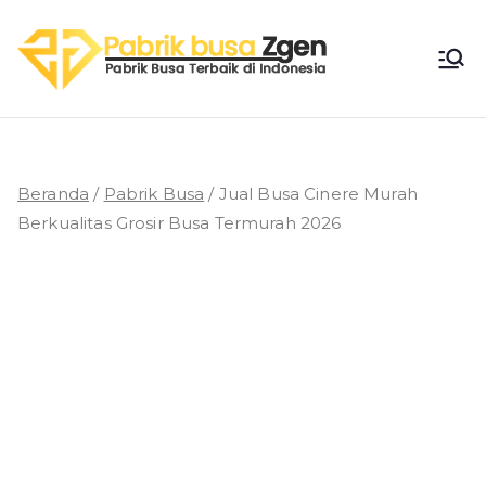
Loncat
ke
Pabri
konten
Pabrik Busa
Terbaik di
k
Indonesia
Busa
Beranda
/
Pabrik Busa
/ Jual Busa Cinere Murah
Berkualitas Grosir Busa Termurah 2026
Zgen