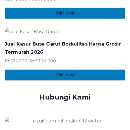
Rentang
ini
harga:
Pilih opsi
dapat
Rp675.000
Produk
diambil
hingga
ini
di
Rp3.100.000
memiliki
halaman
Jual Kasur Busa Garut Berkulitas Harga Grosir
beberapa
produk
Termurah 2026
varian.
Rp
675.000
–
Rp
3.100.000
Pilihan
Rentang
ini
harga:
Pilih opsi
dapat
Rp675.000
Produk
diambil
hingga
ini
di
Rp3.100.000
Hubungi Kami
memiliki
halaman
beberapa
produk
varian.
Pilihan