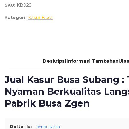
i
SKU:
KB029
Grosir
n
Termurah
Kategori:
Kasur Busa
g
2026
g
a
R
p
3
.
Deskripsi
Informasi Tambahan
Ulas
1
0
Jual Kasur Busa Subang : 
0
Nyaman Berkualitas Lang
.
0
Pabrik Busa Zgen
0
0
Daftar Isi
sembunyikan