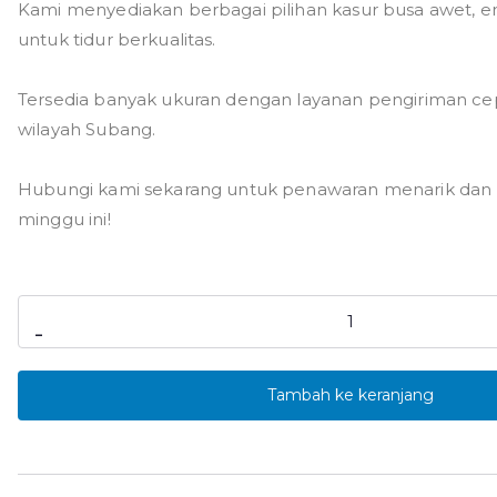
n
Kami menyediakan berbagai pilihan kasur busa awet,
g
untuk tidur berkualitas.
h
a
Tersedia banyak ukuran dengan layanan pengiriman ce
r
wilayah Subang.
g
a
Hubungi kami sekarang untuk penawaran menarik dan 
:
minggu ini!
R
p
6
Kuantitas
7
-
Jual
5
Kasur
.
Tambah ke keranjang
0
Busa
0
Subang
0
Berkulitas
h
Harga