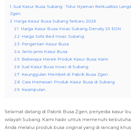
1
Jual Kasur Busa Subang : Tidur Nyaman Berkualitas Langs
Zgen
2
Harga Kasur Busa Subang Terbaru 2026
2.1
Harga Kasur Busa Inoac Subang Density 23 EON
2.2
Harga Sofa Bed Inoac Subang
2.3
Pengertian Kasur Busa
2.4
Jenis-jenis Kasur Busa
2.5
Beberapa Merek Produk Kasur Busa Kami
2.6
Jual Kasur Busa Inoac di Subang
2.7
Keunggulan Membeli di Pabrik Busa Zgen
2.8
Cara Memesan Produk Kasur Busa di Subang
2.9
Kesimpulan
Selamat datang di Pabrik Busa Zgen, penyedia kasur b
wilayah Subang. Kami hadir untuk memenuhi kebutuhan
Anda melalui produk busa original yang di rancang khu