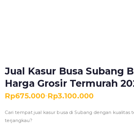
Jual Kasur Busa Subang B
Harga Grosir Termurah 20
Rp
675.000
Rp
3.100.000
–
R
e
Cari tempat jual kasur busa di Subang dengan kualitas 
n
terjangkau?
t
a