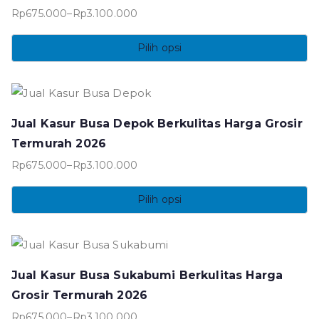
Rp
675.000
–
Rp
3.100.000
Rentang
harga:
Pilih opsi
Rp675.000
Produk
hingga
ini
Rp3.100.000
memiliki
Jual Kasur Busa Depok Berkulitas Harga Grosir
beberapa
Termurah 2026
varian.
Rp
675.000
–
Rp
3.100.000
Pilihan
Rentang
ini
harga:
Pilih opsi
dapat
Rp675.000
Produk
diambil
hingga
ini
di
Rp3.100.000
memiliki
halaman
Jual Kasur Busa Sukabumi Berkulitas Harga
beberapa
produk
Grosir Termurah 2026
varian.
Rp
675.000
–
Rp
3.100.000
Pilihan