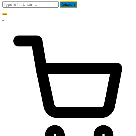
Search
for: