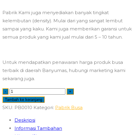
Pabrik Kami juga menyediakan banyak tingkat
kelembutan (density). Mulai dari yang sangat lembut
sampai yang kaku. Kami juga memberikan garansi untuk
semua produk yang kami jual mulai dari 5 – 10 tahun.
Untuk mendapatkan penawaran harga produk busa
terbaik di daerah Banyumas, hubungi marketing kami
sekarang juga.
Kuantitas
-
+
Pabrik
Tambah ke keranjang
Busa
SKU:
PB0010
Kategori:
Pabrik Busa
Banyumas
Deskripsi
Berkualitas
Informasi Tambahan
Harga