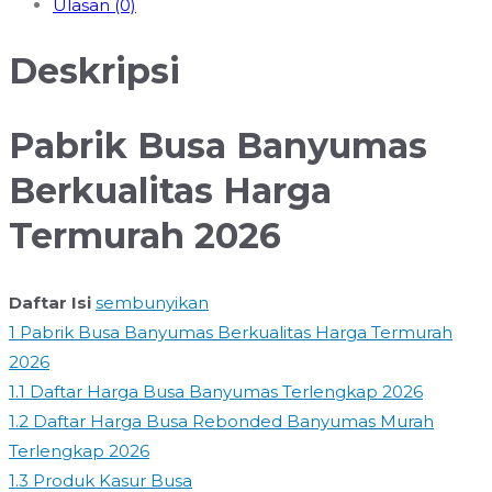
Ulasan (0)
Promo
Januari
Deskripsi
2026
Pabrik Busa Banyumas
Berkualitas Harga
Termurah 2026
Daftar Isi
sembunyikan
1
Pabrik Busa Banyumas Berkualitas Harga Termurah
2026
1.1
Daftar Harga Busa Banyumas Terlengkap 2026
1.2
Daftar Harga Busa Rebonded Banyumas Murah
Terlengkap 2026
1.3
Produk Kasur Busa