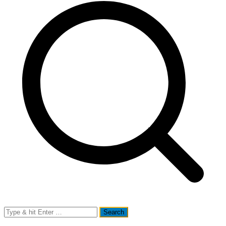
Search
for: