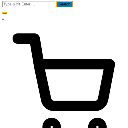
Search
for: