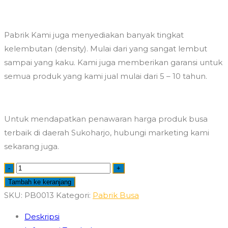
Pabrik Kami juga menyediakan banyak tingkat
kelembutan (density). Mulai dari yang sangat lembut
sampai yang kaku. Kami juga memberikan garansi untuk
semua produk yang kami jual mulai dari 5 – 10 tahun.
Untuk mendapatkan penawaran harga produk busa
terbaik di daerah Sukoharjo, hubungi marketing kami
sekarang juga.
Kuantitas
-
+
Pabrik
Tambah ke keranjang
Busa
SKU:
PB0013
Kategori:
Pabrik Busa
Sukoharjo
Deskripsi
Kualitas