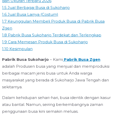
dan Ukuran Terbaru 2026
1.5
Jual Berbagai Busa di Sukoharjo
1.6
Jual Busa Lainya (Costum)
1.7
Keunggulan Membeli Produk Busa di Pabrik Busa
Zgen
1.8
Pabrik Busa Sukoharjo Terdekat dan Terlengkap
1.9
Cara Memesan Produk Busa di Sukoharjo
1.10
Kesimpulan
Pabrik Busa Sukoharjo
– Kami
Pabrik Busa Zgen
adalah Produsen busa yang menjual dan memproduksi
berbagai macam jenis busa untuk Anda warga
masyarakat yang berada di Sukoharjo Jawa Tengah dan
sekitarnya.
Dalam kehidupan sehari-hari, busa identik dengan kasur
atau bantal. Namun, seiring berkembangnya zaman
penggunaan busa kini semakin meluas.