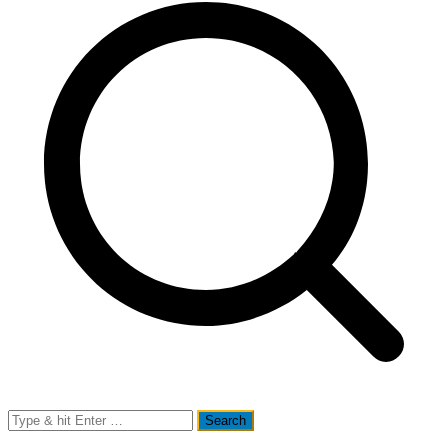
Search
for: