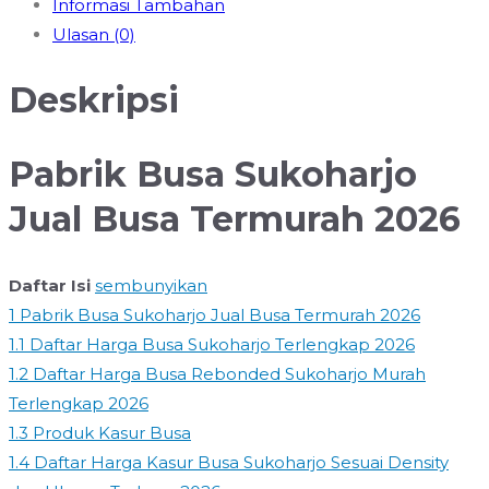
Informasi Tambahan
Terbaik
Ulasan (0)
Harga
Promo
Deskripsi
Januari
2026
Pabrik Busa Sukoharjo
Jual Busa Termurah 2026
Daftar Isi
sembunyikan
1
Pabrik Busa Sukoharjo Jual Busa Termurah 2026
1.1
Daftar Harga Busa Sukoharjo Terlengkap 2026
1.2
Daftar Harga Busa Rebonded Sukoharjo Murah
Terlengkap 2026
1.3
Produk Kasur Busa
1.4
Daftar Harga Kasur Busa Sukoharjo Sesuai Density