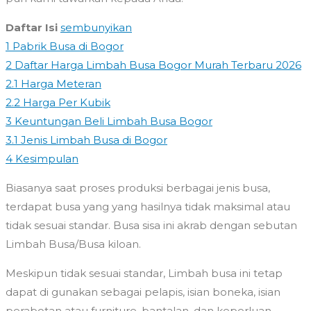
Daftar Isi
sembunyikan
1
Pabrik Busa di Bogor
2
Daftar Harga Limbah Busa Bogor Murah Terbaru 2026
2.1
Harga Meteran
2.2
Harga Per Kubik
3
Keuntungan Beli Limbah Busa Bogor
3.1
Jenis Limbah Busa di Bogor
4
Kesimpulan
Biasanya saat proses produksi berbagai jenis busa,
terdapat busa yang yang hasilnya tidak maksimal atau
tidak sesuai standar. Busa sisa ini akrab dengan sebutan
Limbah Busa/Busa kiloan.
Meskipun tidak sesuai standar, Limbah busa ini tetap
dapat di gunakan sebagai pelapis, isian boneka, isian
perabotan atau furniture, bantalan, dan keperluan