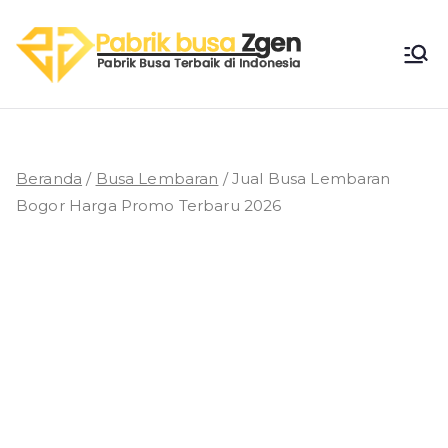
Loncat
ke
Pabri
konten
Pabrik Busa
Terbaik di
k
Indonesia
Busa
Beranda
/
Busa Lembaran
/ Jual Busa Lembaran
Bogor Harga Promo Terbaru 2026
Zgen