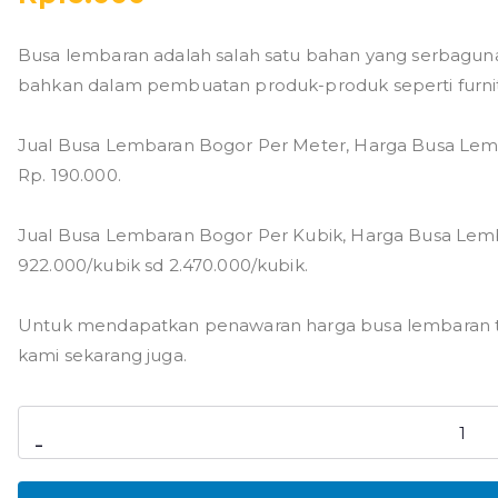
Busa lembaran adalah salah satu bahan yang serbaguna 
bahkan dalam pembuatan produk-produk seperti furnit
Jual Busa Lembaran Bogor Per Meter, Harga Busa Lemb
Rp. 190.000.
Jual Busa Lembaran Bogor Per Kubik, Harga Busa Lemb
922.000/kubik sd 2.470.000/kubik.
Untuk mendapatkan penawaran harga busa lembaran te
kami sekarang juga.
Kuantitas
-
Jual
Busa