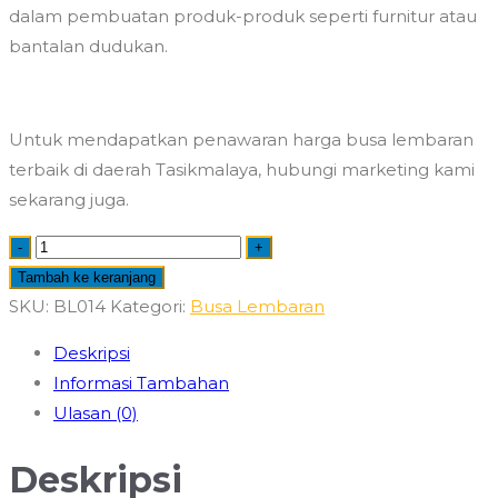
dalam pembuatan produk-produk seperti furnitur atau
bantalan dudukan.
Untuk mendapatkan penawaran harga busa lembaran
terbaik di daerah Tasikmalaya, hubungi marketing kami
sekarang juga.
Kuantitas
-
+
Jual
Tambah ke keranjang
Busa
SKU:
BL014
Kategori:
Busa Lembaran
Lembaran
Deskripsi
Tasikmalaya
Informasi Tambahan
Harga
Ulasan (0)
Promo
Terbaru
Deskripsi
2026