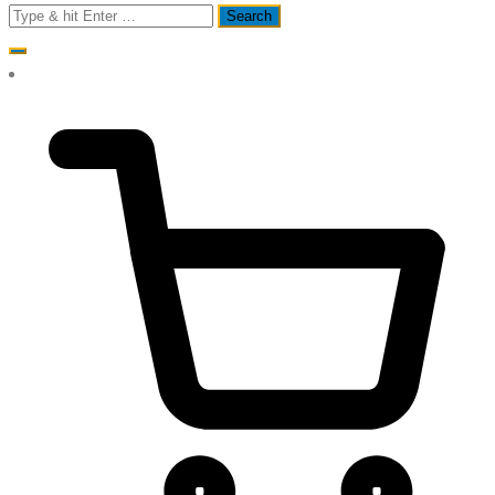
Search
for: