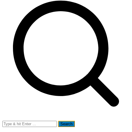
Search
for: