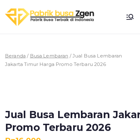
Loncat
ke
Pabri
konten
Pabrik Busa
Terbaik di
k
Indonesia
Busa
Beranda
/
Busa Lembaran
/ Jual Busa Lembaran
Jakarta Timur Harga Promo Terbaru 2026
Zgen
Jual Busa Lembaran Jaka
Promo Terbaru 2026