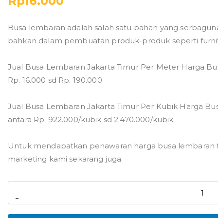
Rp
16.000
Busa lembaran adalah salah satu bahan yang serbaguna 
bahkan dalam pembuatan produk-produk seperti furnit
Jual Busa Lembaran Jakarta Timur Per Meter Harga Bu
Rp. 16.000 sd Rp. 190.000.
Jual Busa Lembaran Jakarta Timur Per Kubik Harga Bus
antara Rp. 922.000/kubik sd 2.470.000/kubik.
Untuk mendapatkan penawaran harga busa lembaran ter
marketing kami sekarang juga.
Kuantitas
-
Jual
Busa