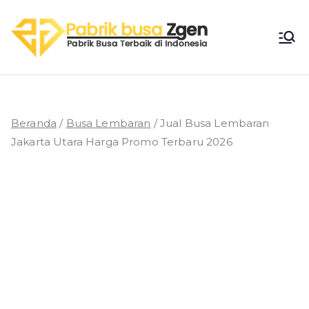
Loncat
ke
Pabri
konten
Pabrik Busa
Terbaik di
k
Indonesia
Busa
Beranda
/
Busa Lembaran
/ Jual Busa Lembaran
Jakarta Utara Harga Promo Terbaru 2026
Zgen